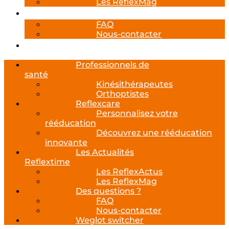
Les ReflexMag
Des questions ?
FAQ
Nous-contacter
Weglot switcher
Professionnels de
santé
Kinésithérapeutes
Orthoptistes
Reflexcare
Personnalisez votre
rééducation
Découvrez une rééducation
innovante
Les Actualités
Reflextime
Les ReflexActus
Les ReflexMag
Des questions ?
FAQ
Nous-contacter
Weglot switcher