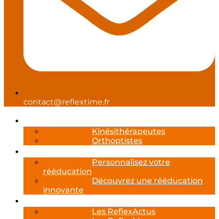
contact@reflextime.fr
Professionnels de santé
Kinésithérapeutes
Orthoptistes
Reflexcare
Personnalisez votre
rééducation
Découvrez une rééducation
innovante
Les Actualités Reflextime
Les ReflexActus