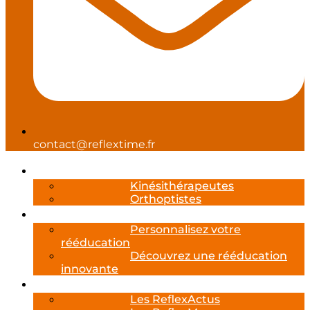
contact@reflextime.fr
Professionnels de santé
Kinésithérapeutes
Orthoptistes
Reflexcare
Personnalisez votre
rééducation
Découvrez une rééducation
innovante
Les Actualités Reflextime
Les ReflexActus