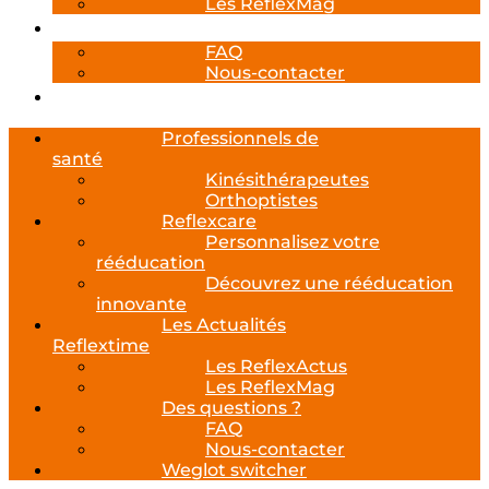
Les ReflexMag
Des questions ?
FAQ
Nous-contacter
Weglot switcher
Professionnels de
santé
Kinésithérapeutes
Orthoptistes
Reflexcare
Personnalisez votre
rééducation
Découvrez une rééducation
innovante
Les Actualités
Reflextime
Les ReflexActus
Les ReflexMag
Des questions ?
FAQ
Nous-contacter
Weglot switcher