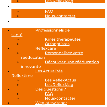
Les ReflexMag
Des questions ?
FAQ
Nous-contacter
Weglot switcher
Professionnels de
santé
Kinésithérapeutes
Orthoptistes
Reflexcare
Personnalisez votre
rééducation
Découvrez une rééducation
innovante
Les Actualités
Reflextime
Les ReflexActus
Les ReflexMag
Des questions ?
FAQ
Nous-contacter
Weglot switcher