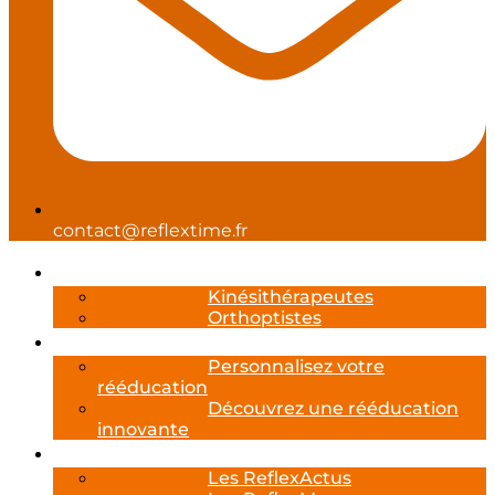
contact@reflextime.fr
Professionnels de santé
Kinésithérapeutes
Orthoptistes
Reflexcare
Personnalisez votre
rééducation
Découvrez une rééducation
innovante
Les Actualités Reflextime
Les ReflexActus